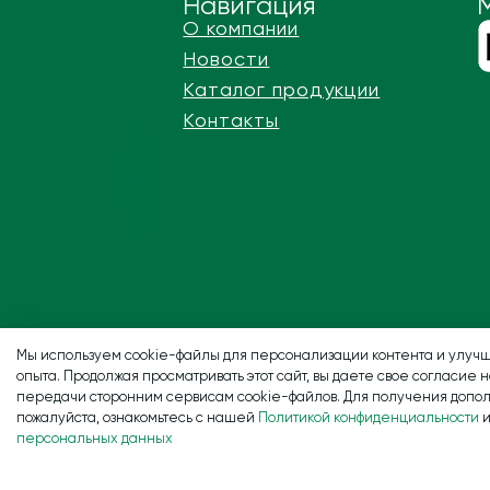
Навигация
О компании
Новости
Каталог продукции
Контакты
Мы используем cookie-файлы для персонализации контента и улучш
опыта. Продолжая просматривать этот сайт, вы даете свое согласие 
передачи сторонним сервисам cookie-файлов. Для получения допо
пожалуйста, ознакомьтесь с нашей
Политикой конфиденциальности
персональных данных
© ООО «Центал» 2025. Все права з