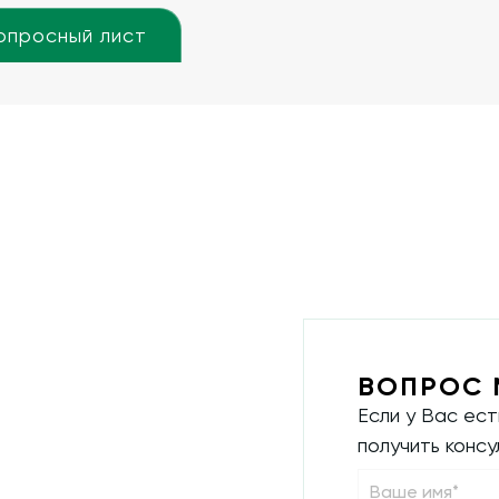
опросный лист
ВОПРОС 
Если у Вас ес
получить конс