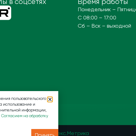
Мы в соцсетях
Время работы
Понедельник – Пятниц
С 08:00 – 17:00
Сб – Вск – выходной
ения пользовательского
на использование и
лнительной информации,
и
Согласием на обработку
арезервированы.
Принять