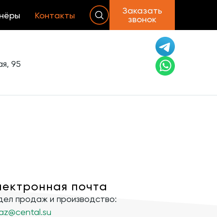
Заказать
нёры
Контакты
звонок
я, 95
лектронная почта
ел продаж и производство:
az@cental.su