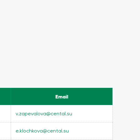
Email
v.zapevalova@cental.su
e.klochkova@cental.su