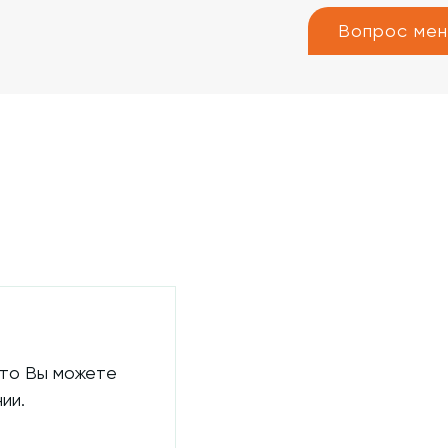
Вопрос ме
 то Вы можете
ии.