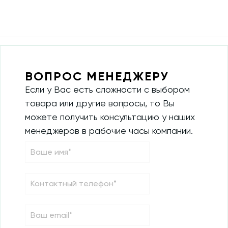
ВОПРОС МЕНЕДЖЕРУ
Если у Вас есть сложности с выбором
товара или другие вопросы, то Вы
можете получить консультацию у наших
Мы используем cookie-файлы для персонализации контента и
менеджеров в рабочие часы компании.
улучшения пользовательского опыта. Продолжая просматривать
этот сайт, вы даете свое согласие на использование и передачи
сторонним сервисам cookie-файлов. Для получения
дополнительной информации, пожалуйста, ознакомьтесь с нашей
Политикой конфиденциальности
и
Согласием на обработку
персональных данных
Принять