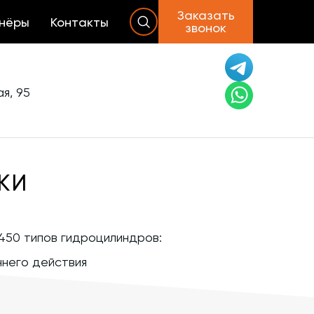
Заказать
нёры
Контакты
звонок
я, 95
КИ
450 типов гидроцилиндров:
него действия