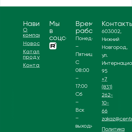
Навигация
Мы
Время
Контакт
О
в
работы
603002,
компании
соцсетях
Понедельник
Нижний
Новости
–
Новгород,
Каталог
Пятница
ул.
продукции
С
Интернацио
Контакты
08:00
95
–
+7
17:00
(831)
Сб
262-
–
10-
Вск
66
–
zakaz@centa
выходной
Политика