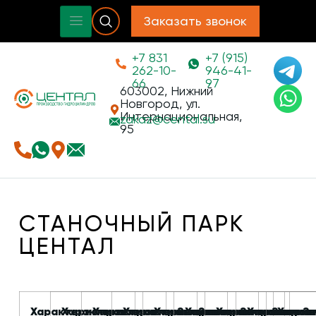
Заказать звонок
+7 831
+7 (915)
262-10-
946-41-
66
97
603002, Нижний
Новгород, ул.
Интернациональная,
zakaz@
cental.su
95
СТАНОЧНЫЙ ПАРК
ЦЕНТАЛ
Характеристика
Характеристика
Характеристика
Характеристика
Характеристика
Значение
Характеристика
Значение
Характеристика
Значение
Характерис
Значен
Харак
Зн