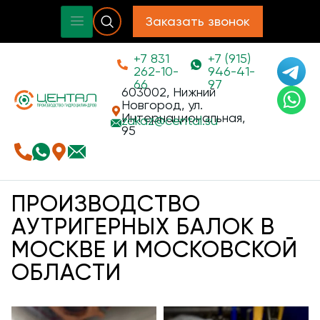
Заказать звонок
+7 831
+7 (915)
262-10-
946-41-
66
97
603002, Нижний
Новгород, ул.
Интернациональная,
zakaz@
cental.su
95
ПРОИЗВОДСТВО
АУТРИГЕРНЫХ БАЛОК В
МОСКВЕ И МОСКОВСКОЙ
ОБЛАСТИ