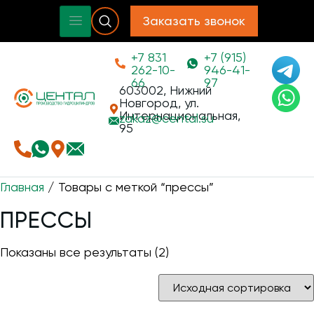
Заказать звонок
+7 831
+7 (915)
262-10-
946-41-
66
97
603002, Нижний
Новгород, ул.
Интернациональная,
zakaz@
cental.su
95
Главная
/ Товары с меткой “прессы”
ПРЕССЫ
Показаны все результаты (2)