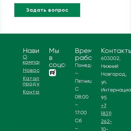
Навигация
Мы
Время
Контакт
О
в
работы
603002,
компании
соцсетях
Понедельник
Нижний
Новости
–
Новгород,
Каталог
Пятница
ул.
продукции
С
Интернацио
Контакты
08:00
95
–
+7
17:00
(831)
Сб
262-
–
10-