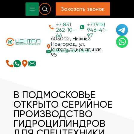
Заказать звонок
+7 831
+7 (915)
262-10-
946-41-
66
97
603002, Нижний
Новгород, ул.
Интернациональная,
zakaz@
cental.su
95
В ПОДМОСКОВЬЕ
ОТКРЫТО СЕРИЙНОЕ
ПРОИЗВОДСТВО
ГИДРОЦИЛИНДРОВ
ДЛЯ СПЕЦТЕХНИКИ