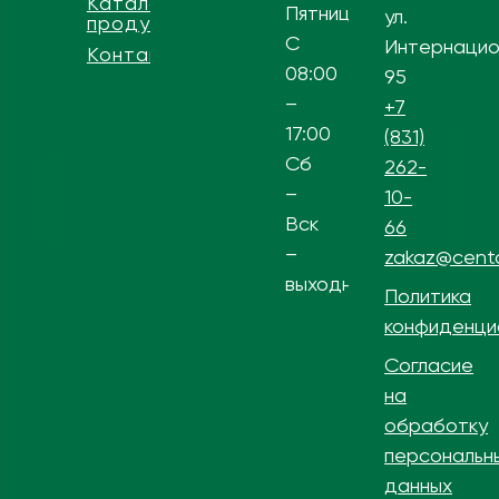
Каталог
Пятница
ул.
продукции
С
Интернацио
Контакты
08:00
95
–
+7
17:00
(831)
Сб
262-
–
10-
Вск
66
–
zakaz@centa
выходной
Политика
конфиденци
Согласие
на
обработку
персональн
данных