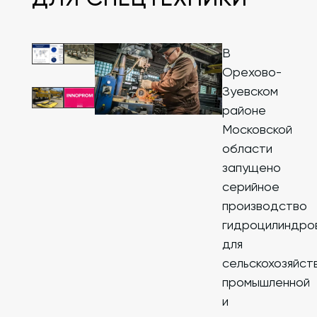
В
Орехово-
Зуевском
районе
Московской
области
запущено
серийное
производство
гидроцилиндро
для
сельскохозяйст
промышленной
и