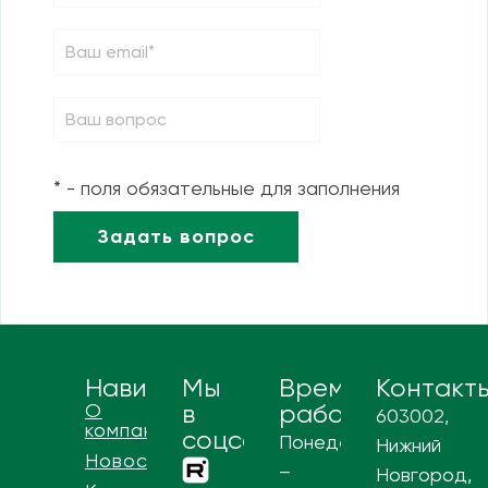
* - поля обязательные для заполнения
Навигация
Мы
Время
Контакт
О
в
работы
603002,
компании
соцсетях
Понедельник
Нижний
Новости
–
Новгород,