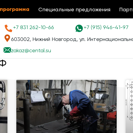
 программа
Специальные предложения
Парт
+7 831 262-10-66
+7 (915) 946-41-97
603002, Нижний Новгород, ул. Интернациональна
zakaz@
cental.su
РФ