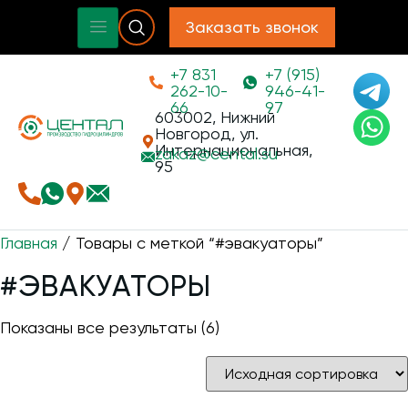
Заказать звонок
+7 831
+7 (915)
262-10-
946-41-
66
97
603002, Нижний
Новгород, ул.
Интернациональная,
zakaz@
cental.su
95
Главная
/ Товары с меткой “#эвакуаторы”
#ЭВАКУАТОРЫ
Показаны все результаты (6)