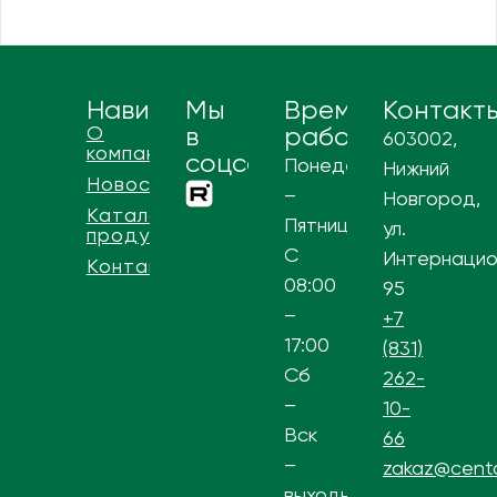
Навигация
Мы
Время
Контакт
О
в
работы
603002,
компании
соцсетях
Понедельник
Нижний
Новости
–
Новгород,
Каталог
Пятница
ул.
продукции
С
Интернацио
Контакты
08:00
95
–
+7
17:00
(831)
Сб
262-
–
10-
Вск
66
–
zakaz@centa
выходной