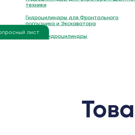
техники
Гидроцилиндры для Фронтального
погрузчика и Экскаватора
опросный лист
Другие гидроцилиндры
Това