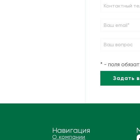
* - поля обяза
Навигация
О компании