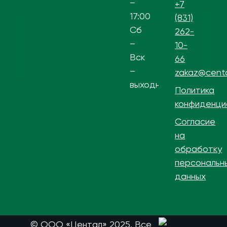
–
+7
17:00
(831)
Сб
262-
–
10-
Вск
66
–
zakaz@centa
выходной
Политика
конфиденци
Согласие
на
обработку
персональн
данных
© ООО «Центал» 2025. Все