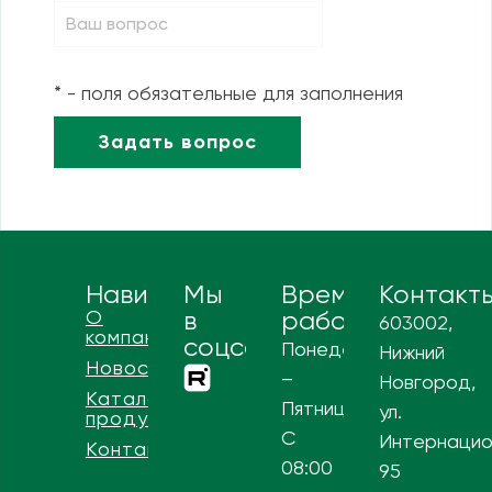
* - поля обязательные для заполнения
Навигация
Мы
Время
Контакт
О
в
работы
603002,
компании
соцсетях
Понедельник
Нижний
Новости
–
Новгород,
Каталог
Пятница
ул.
продукции
С
Интернацио
Контакты
08:00
95