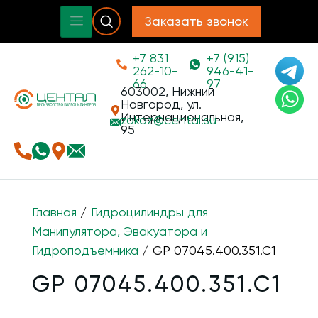
Заказать звонок
+7 831
+7 (915)
262-10-
946-41-
66
97
603002, Нижний
Новгород, ул.
Интернациональная,
zakaz@
cental.su
95
Главная
/
Гидроцилиндры для
Манипулятора, Эвакуатора и
Гидроподъемника
/ GP 07045.400.351.C1
GP 07045.400.351.C1