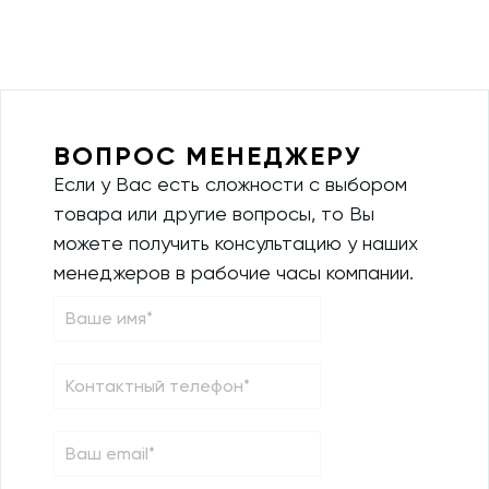
415
0
115
0
280
0
410
0
ВОПРОС МЕНЕДЖЕРУ
90
0
Если у Вас есть сложности с выбором
182
0
товара или другие вопросы, то Вы
можете получить консультацию у наших
240
0
менеджеров в рабочие часы компании.
253
0
270
0
4570
0
670
0
690
0