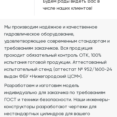
Будем рады видеть Вас в
числе наших клиентов!
765
0
50
0
Мы производим надёжное и качественное
65
0
гидравлическое оборудование,
70
0
удовлетворяющее современным стандартам и
требованиям заказчиков. Вся продукция
80
0
проходит обязательный контроль ОТК, 100%
140
0
испытания готовой продукции. Аттестованный
испытательный стенд (аттестат № 952/1600-24
260
0
выдан ФБУ «Нижегородский ЦСМ»).
265
0
Разработаем и изготовим модель
285
0
индивидуально для заказчика по требованиям
ГОСТ и техники безопасности. Наши инженеры-
310
0
конструкторы разработают чертежи для
510
0
нестандартных цилиндров для вашего