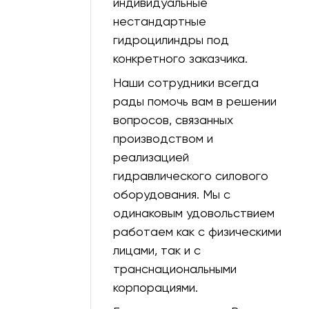
индивидуальные
85
0
нестандартные
1557
0
гидроцилиндры под
конкретного заказчика.
145
0
Наши сотрудники всегда
1280
0
рады помочь вам в решении
вопросов, связанных
144
0
производством и
130
0
реализацией
30
0
гидравлического силового
оборудования. Мы с
150
0
одинаковым удовольствием
60
0
работаем как с физическими
лицами, так и с
243
0
транснациональными
440
0
корпорациями.
40
0