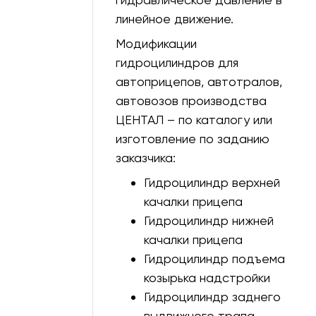
1300
0
линейное движение.
1395
0
Модификации
гидроцилиндров для
2275
0
автоприцепов, автотралов,
2320
0
автовозов производства
ЦЕНТАЛ – по каталогу или
2000
0
изготовление по заданию
1350
0
заказчика:
480
0
Гидроцилиндр верхней
качалки прицепа
2500
0
Гидроцилиндр нижней
1399
0
качалки прицепа
Гидроцилиндр подъема
330
0
козырька надстройки
3000
0
Гидроцилиндр заднего
1680
0
выдвижного трапа