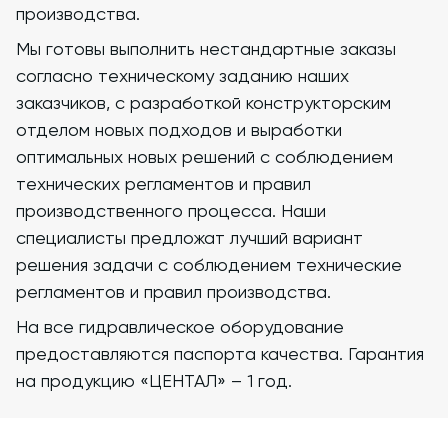
производства.
515
0
Мы готовы выполнить нестандартные заказы
577
0
согласно техническому заданию наших
585
0
заказчиков, с разработкой конструкторским
отделом новых подходов и выработки
535
0
оптимальных новых решений с соблюдением
203
0
технических регламентов и правил
производственного процесса. Наши
305
0
специалисты предложат лучший вариант
108
0
решения задачи с соблюдением технические
регламентов и правил производства.
75
0
На все гидравлическое оборудование
113
0
предоставляются паспорта качества. Гарантия
122
0
на продукцию «ЦЕНТАЛ» – 1 год.
136
0