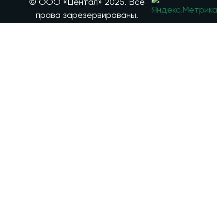
© ООО «Центал» 2025. Все
650
0
права зарезервированы.
655
0
930
0
991
0
1090
0
1220
0
1268
0
862
0
210
0
390
0
1570
0