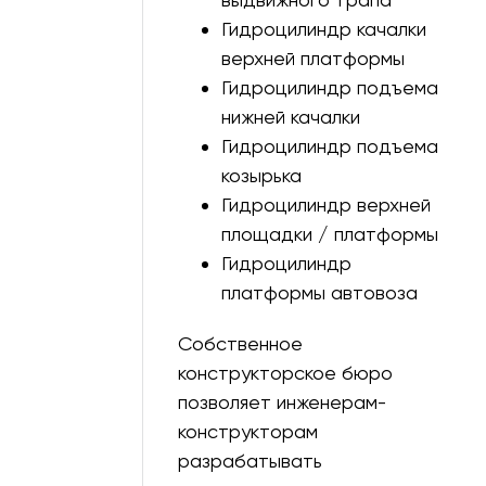
Гидроцилиндр качалки
955
0
верхней платформы
1463
0
Гидроцилиндр подъема
нижней качалки
3500
0
Гидроцилиндр подъема
935
0
козырька
Гидроцилиндр верхней
3400
0
площадки / платформы
245
0
Гидроцилиндр
платформы автовоза
782
0
320
0
Собственное
конструкторское бюро
815
0
позволяет инженерам-
170
0
конструкторам
разрабатывать
1765
0