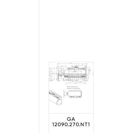
855
0
1010
0
1250
0
620
0
300
0
430
0
640
0
373
0
950
0
1185
0
GA
600
0
12090.270.NT1
700
0