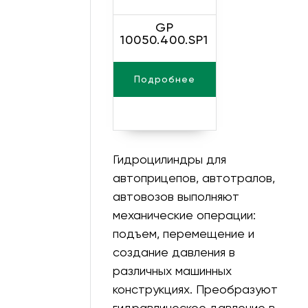
860
0
GP
10050.400.SP1
350
0
1225
0
Подробнее
1240
0
1820
0
1130
0
Гидроцилиндры для
автоприцепов, автотралов,
1800
0
автовозов выполняют
1500
0
механические операции:
подъем, перемещение и
1295
0
создание давления в
1700
0
различных машинных
конструкциях. Преобразуют
1905
0
гидравлическое давление в