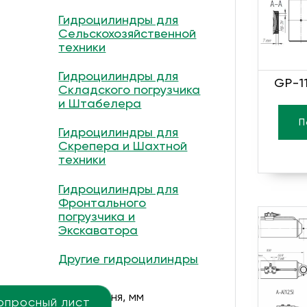
Гидроцилиндры для
Сельскохозяйственной
техники
Гидроцилиндры для
GP-1
Складского погрузчика
и Штабелера
П
Гидроцилиндры для
Скрепера и Шахтной
техники
Гидроцилиндры для
Фронтального
погрузчика и
Экскаватора
Другие гидроцилиндры
Ход поршня, мм
опросный лист