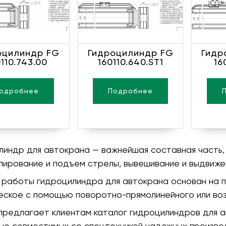
оцилиндр FG
Гидроцилиндр FG
Гидр
110.743.00
160110.640.ST1
16
одробнее
Подробнее
линдр для автокрана — важнейшая составная част
пирование и подъем стрелы, вывешивание и выдвиже
 работы гидроцилиндра для автокрана основан на п
еское с помощью поворотно-прямолинейного или воз
предлагает клиентам каталог гидроцилиндров для а
ью совместимых со спецтехникой надежных производ