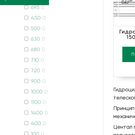
695
0
450
0
500
0
Гидр
150
630
0
680
0
П
710
0
720
0
900
0
Гидроци
1000
0
телеско
1100
0
Принцип
1400
0
механич
400
0
Центал 
100
0
полност