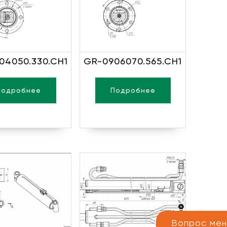
04050.330.CH1
GR-0906070.565.CH1
Подробнее
Подробнее
Вопрос ме