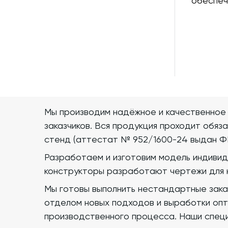
обеспеч
620
0
300
0
430
0
640
0
373
0
950
0
1185
0
Мы производим надёжное и качественное
заказчиков. Вся продукция проходит обяз
600
0
стенд (аттестат № 952/1600-24 выдан Ф
700
0
Разработаем и изготовим модель индивид
850
0
конструкторы разработают чертежи для 
5000
0
Мы готовы выполнить нестандартные зака
1489
0
отделом новых подходов и выработки опт
160
0
производственного процесса. Наши спец