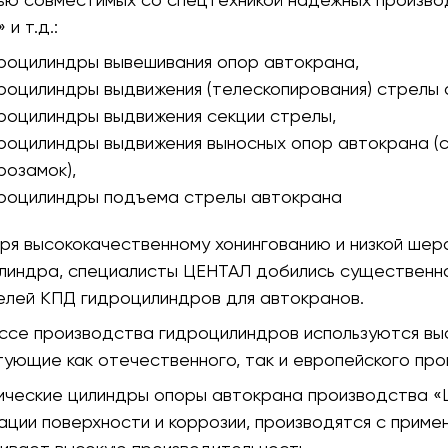
 и т.д.:
роцилиндры вывешивания опор автокрана,
роцилиндры выдвижения (телескопирования) стрелы 
роцилиндры выдвижения секции стрелы,
роцилиндры выдвижения выносных опор автокрана (с
розамок),
роцилиндры подъема стрелы автокрана
ря высококачественному хонингованию и низкой шер
линдра, специалисты ЦЕНТАЛ добились существенно
елей КПД гидроцилиндров для автокранов.
ссе производства гидроцилиндров используются вы
тующие как отечественного, так и европейского про
ические цилиндры опоры автокрана производства «
ции поверхности и коррозии, производятся с приме