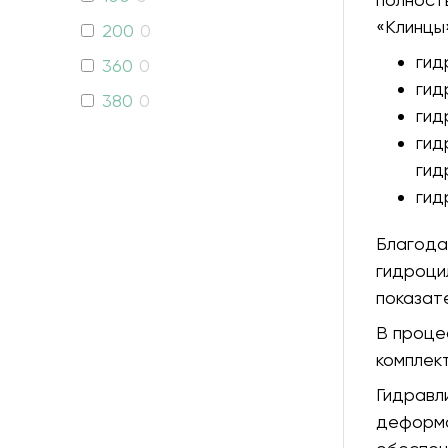
«Клинцы»
200
0
гид
360
0
гид
380
0
гид
540
0
гид
гид
560
0
гид
580
0
631
0
Благода
гидроци
800
0
показат
810
0
В проце
855
0
комплек
1010
0
Гидравл
1250
0
деформа