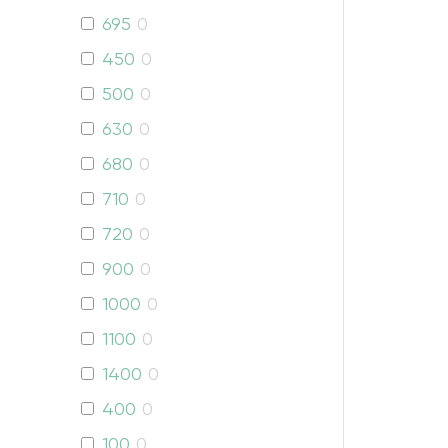
695
0
450
0
500
0
630
0
680
0
710
0
720
0
900
0
1000
0
1100
0
1400
0
400
0
100
0