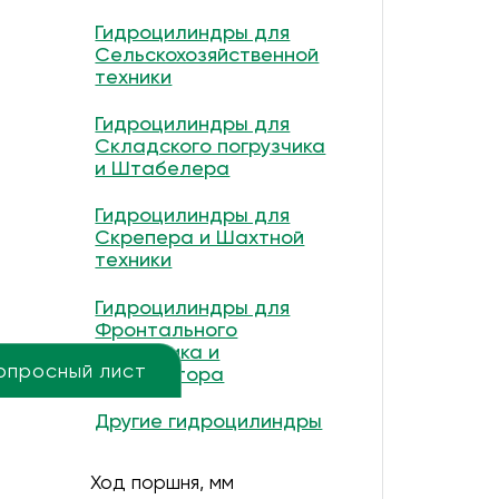
Гидроцилиндры для
Сельскохозяйственной
техники
Гидроцилиндры для
Складского погрузчика
и Штабелера
Гидроцилиндры для
Скрепера и Шахтной
техники
Гидроцилиндры для
Фронтального
погрузчика и
опросный лист
Экскаватора
Другие гидроцилиндры
Ход поршня, мм