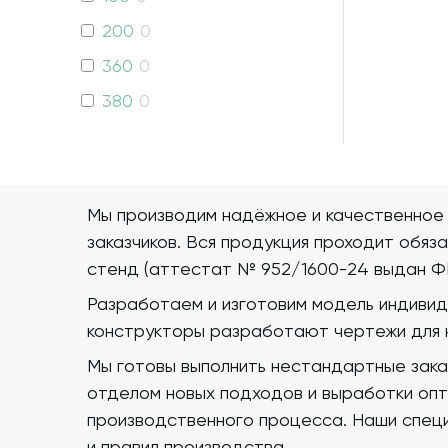
200
0
360
0
380
0
540
0
560
0
580
0
Мы производим надёжное и качественное
631
0
заказчиков. Вся продукция проходит обяз
стенд (аттестат № 952/1600-24 выдан Ф
800
0
Разработаем и изготовим модель индивид
810
0
конструкторы разработают чертежи для 
855
0
Мы готовы выполнить нестандартные зака
1010
0
отделом новых подходов и выработки опт
1250
0
производственного процесса. Наши спец
и правил производства.