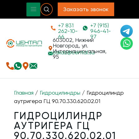
Заказать звонок
+7 831
+7 (915)
262-10-
946-41-
66
97
603002, Нижний
Новгород, ул.
Интернациональная,
zakaz@
cental.su
95
Главная
/
Гидроцилиндры
/ Гидроцилиндр
аутригера ГЦ 90.70.330.620.02.01
ГИДРОЦИЛИНДР
АУТРИГЕРА ГЦ
90.70.330.620.02.01