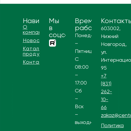
Навигация
Мы
Время
Контакт
О
в
работы
603002,
компании
соцсетях
Понедельник
Нижний
Новости
–
Новгород,
Каталог
Пятница
ул.
продукции
С
Интернацио
Контакты
08:00
95
–
+7
17:00
(831)
Сб
262-
–
10-
Вск
66
–
zakaz@centa
выходной
Политика