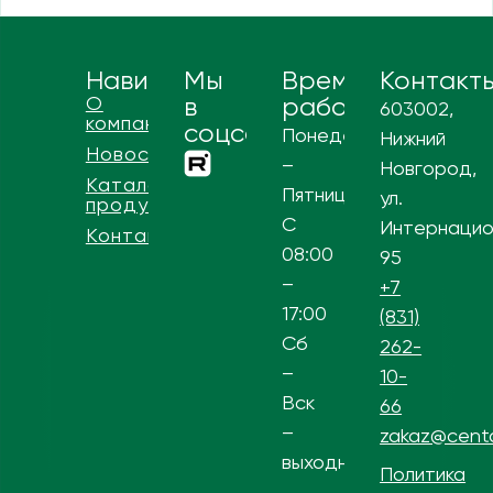
Навигация
Мы
Время
Контакт
О
в
работы
603002,
компании
соцсетях
Понедельник
Нижний
Новости
–
Новгород,
Каталог
Пятница
ул.
продукции
С
Интернацио
Контакты
08:00
95
–
+7
17:00
(831)
Сб
262-
–
10-
Вск
66
–
zakaz@centa
выходной
Политика