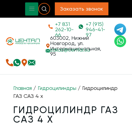
Заказать звонок
+7 831
+7 (915)
262-10-
946-41-
66
97
603002, Нижний
Новгород, ул.
Интернациональная,
zakaz@
cental.su
95
Главная
/
Гидроцилиндры
/ Гидроцилиндр
ГАЗ САЗ 4 х
ГИДРОЦИЛИНДР ГАЗ
САЗ 4 Х