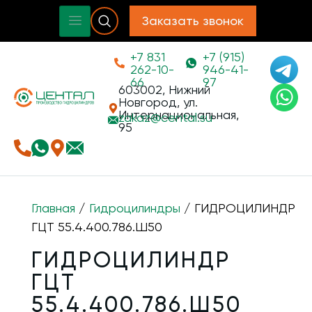
Заказать звонок
+7 831
+7 (915)
262-10-
946-41-
66
97
603002, Нижний
Новгород, ул.
Интернациональная,
zakaz@
cental.su
95
Главная
/
Гидроцилиндры
/ ГИДРОЦИЛИНДР
ГЦТ 55.4.400.786.Ш50
ГИДРОЦИЛИНДР
ГЦТ
55.4.400.786.Ш50