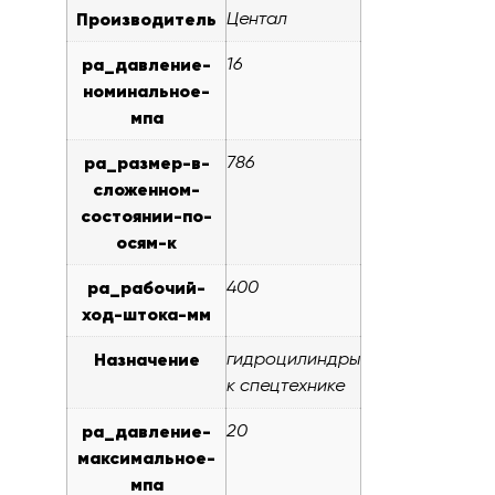
Производитель
Центал
pa_давление-
16
номинальное-
мпа
pa_размер-в-
786
сложенном-
состоянии-по-
осям-к
pa_рабочий-
400
ход-штока-мм
Назначение
гидроцилиндры
к спецтехнике
pa_давление-
20
максимальное-
мпа