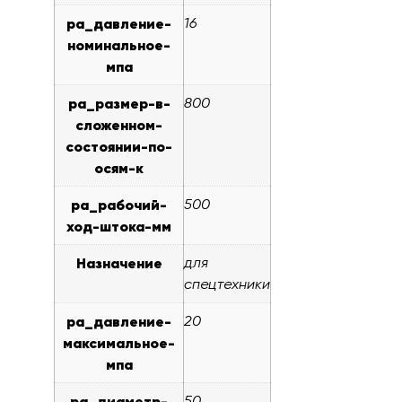
pa_давление-
16
номинальное-
мпа
pa_размер-в-
800
сложенном-
состоянии-по-
осям-к
pa_рабочий-
500
ход-штока-мм
Назначение
для
спецтехники
pa_давление-
20
максимальное-
мпа
pa_диаметр-
50