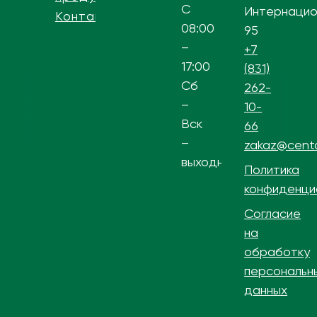
С
Интернацио
Контакты
08:00
95
–
+7
17:00
(831)
Сб
262-
–
10-
Вск
66
–
zakaz@centa
выходной
Политика
конфиденци
Согласие
на
обработку
персональн
данных