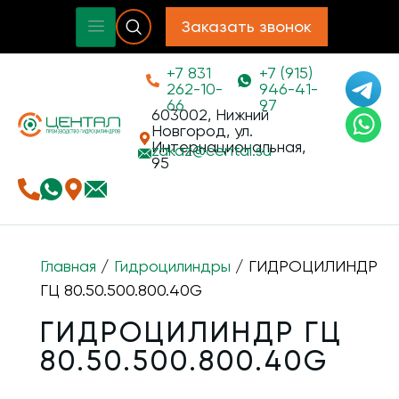
Заказать звонок
+7 831
+7 (915)
262-10-
946-41-
66
97
603002, Нижний
Новгород, ул.
Интернациональная,
zakaz@
cental.su
95
Главная
/
Гидроцилиндры
/ ГИДРОЦИЛИНДР
ГЦ 80.50.500.800.40G
ГИДРОЦИЛИНДР ГЦ
80.50.500.800.40G