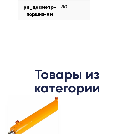
pa_диаметр-
80
поршня-мм
Товары из
категории