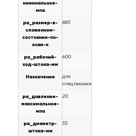
номинальное-
мпа
pa_размер-в-
885
сложенном-
состоянии-по-
осям-к
pa_рабочий-
600
ход-штока-мм
Назначение
для
спецтехники
pa_давление-
20
максимальное-
мпа
pa_диаметр-
55
штока-мм