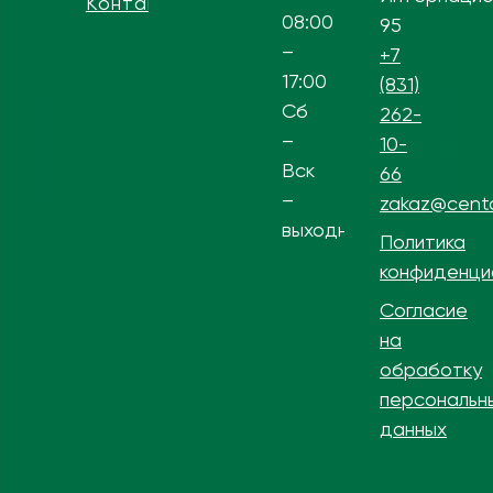
Контакты
08:00
95
–
+7
17:00
(831)
Сб
262-
–
10-
Вск
66
–
zakaz@centa
выходной
Политика
конфиденци
Согласие
на
обработку
персональн
данных