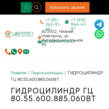
Заказать звонок
+7 831
+7 (915)
262-10-
946-41-
66
97
603002, Нижний
Новгород, ул.
Интернациональная,
zakaz@
cental.su
95
Главная
/
Гидроцилиндры
/ ГИДРОЦИЛИНДР
ГЦ 80.55.600.885.060ВТ
ГИДРОЦИЛИНДР ГЦ
80.55.600.885.060ВТ