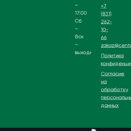
–
+7
17:00
(831)
Сб
262-
–
10-
Вск
66
–
zakaz@centa
выходной
Политика
конфиденци
Согласие
на
обработку
персональн
данных