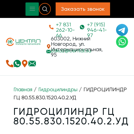
Заказать звонок
+7 831
+7 (915)
262-10-
946-41-
66
97
603002, Нижний
Новгород, ул.
Интернациональная,
zakaz@
cental.su
95
Главная
/
Гидроцилиндры
/ ГИДРОЦИЛИНДР
ГЦ 80.55.830.1520.40.2.УД
ГИДРОЦИЛИНДР ГЦ
80.55.830.1520.40.2.УД