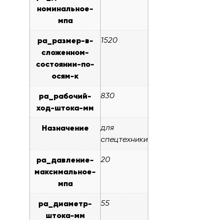
номинальное-
мпа
pa_размер-в-
1520
сложенном-
состоянии-по-
осям-к
pa_рабочий-
830
ход-штока-мм
Назначение
для
спецтехники
pa_давление-
20
максимальное-
мпа
pa_диаметр-
55
штока-мм