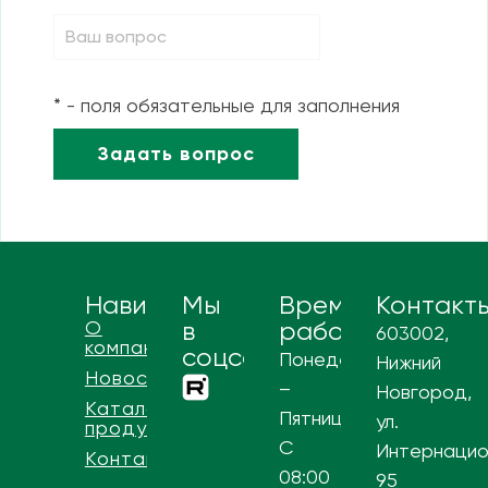
* - поля обязательные для заполнения
Навигация
Мы
Время
Контакт
О
в
работы
603002,
компании
соцсетях
Понедельник
Нижний
Новости
–
Новгород,
Каталог
Пятница
ул.
продукции
С
Интернацио
Контакты
08:00
95