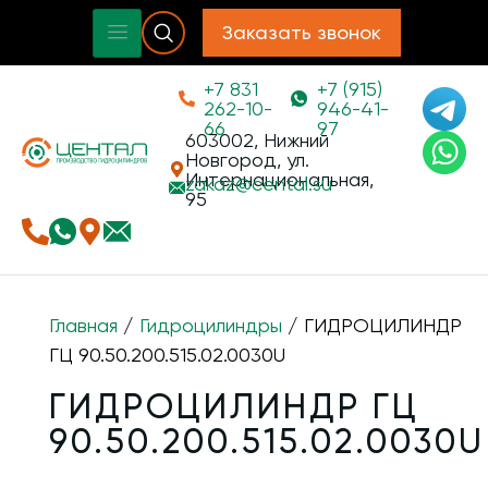
Заказать звонок
+7 831
+7 (915)
262-10-
946-41-
66
97
603002, Нижний
Новгород, ул.
Интернациональная,
zakaz@
cental.su
95
Главная
/
Гидроцилиндры
/ ГИДРОЦИЛИНДР
ГЦ 90.50.200.515.02.0030U
ГИДРОЦИЛИНДР ГЦ
90.50.200.515.02.0030U