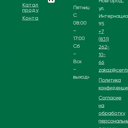
Новгород,
Каталог
Пятница
ул.
продукции
С
Интернацио
Контакты
08:00
95
–
+7
17:00
(831)
Сб
262-
–
10-
Вск
66
–
zakaz@centa
выходной
Политика
конфиденци
Согласие
на
обработку
персональн