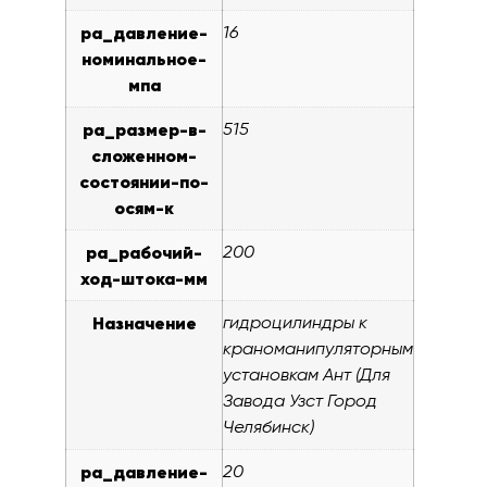
pa_давление-
16
номинальное-
мпа
pa_размер-в-
515
сложенном-
состоянии-по-
осям-к
pa_рабочий-
200
ход-штока-мм
Назначение
гидроцилиндры к
краноманипуляторным
установкам Ант (Для
Завода Узст Город
Челябинск)
pa_давление-
20