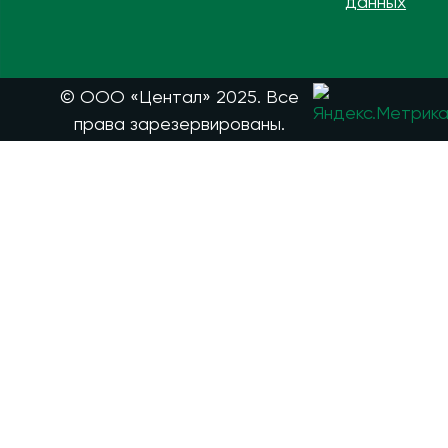
данных
© ООО «Центал» 2025. Все
права зарезервированы.