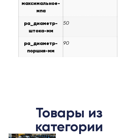
максимальное-
мпа
pa_диаметр-
50
штока-мм
pa_диаметр-
90
поршня-мм
Товары из
категории