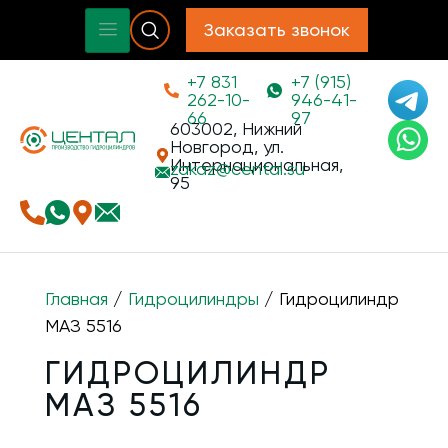
Заказать звонок
+7 831
+7 (915)
262-10-
946-41-
66
97
603002, Нижний
Новгород, ул.
Интернациональная,
zakaz@
cental.su
95
Главная
/
Гидроцилиндры
/ Гидроцилиндр
МАЗ 5516
ГИДРОЦИЛИНДР
МАЗ 5516