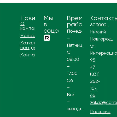
Навигация
Мы
Время
Контакт
О
в
работы
603002,
компании
соцсетях
Понедельник
Нижний
Новости
–
Новгород,
Каталог
Пятница
ул.
продукции
С
Интернацио
Контакты
08:00
95
–
+7
17:00
(831)
Сб
262-
–
10-
Вск
66
–
zakaz@centa
выходной
Политика