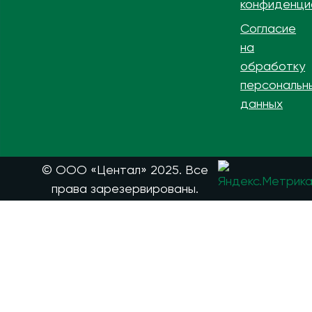
конфиденци
Согласие
на
обработку
персональн
данных
© ООО «Центал» 2025. Все
права зарезервированы.