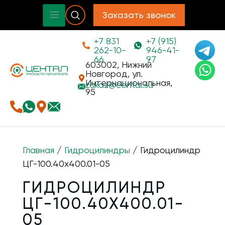
Заказать звонок
+7 831
+7 (915)
262-10-
946-41-
66
97
603002, Нижний
Новгород, ул.
Интернациональная,
zakaz@
cental.su
95
Главная
/
Гидроцилиндры
/ Гидроцилиндр
ЦГ-100.40х400.01-05
ГИДРОЦИЛИНДР
ЦГ-100.40Х400.01-
05