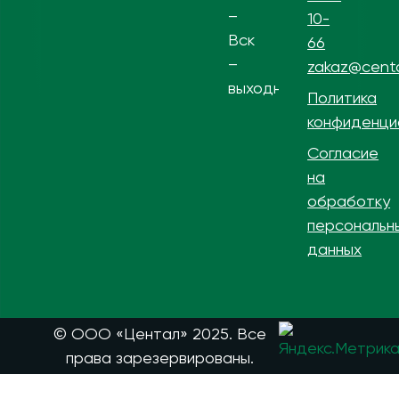
–
10-
Вск
66
–
zakaz@centa
выходной
Политика
конфиденци
Согласие
на
обработку
персональн
данных
© ООО «Центал» 2025. Все
права зарезервированы.