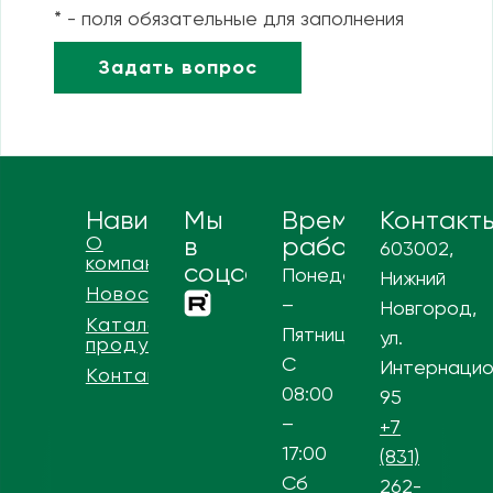
* - поля обязательные для заполнения
Навигация
Мы
Время
Контакт
О
в
работы
603002,
компании
соцсетях
Понедельник
Нижний
Новости
–
Новгород,
Каталог
Пятница
ул.
продукции
С
Интернацио
Контакты
08:00
95
–
+7
17:00
(831)
Сб
262-