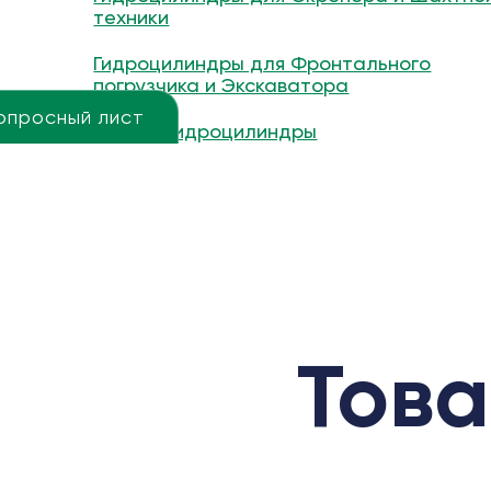
техники
Гидроцилиндры для Фронтального
погрузчика и Экскаватора
опросный лист
Другие гидроцилиндры
Това