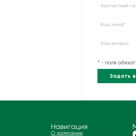
* - поля обяза
Навигация
О компании