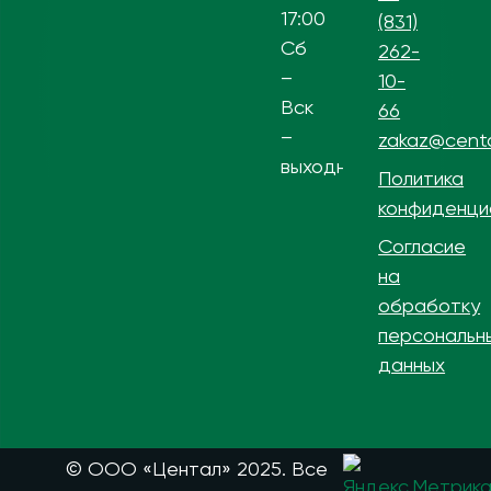
17:00
(831)
Сб
262-
–
10-
Вск
66
–
zakaz@centa
выходной
Политика
конфиденци
Согласие
на
обработку
персональн
данных
© ООО «Центал» 2025. Все