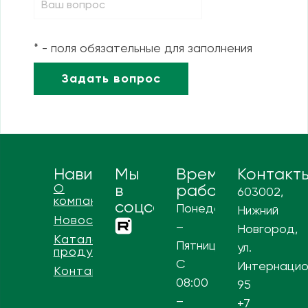
* - поля обязательные для заполнения
Навигация
Мы
Время
Контакт
О
в
работы
603002,
компании
соцсетях
Понедельник
Нижний
Новости
–
Новгород,
Каталог
Пятница
ул.
продукции
С
Интернацио
Контакты
08:00
95
–
+7