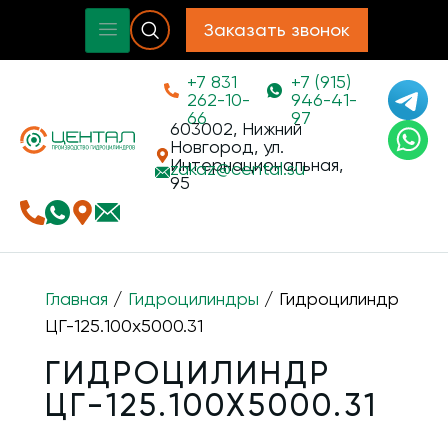
Заказать звонок
+7 831
+7 (915)
262-10-
946-41-
66
97
603002, Нижний
Новгород, ул.
Интернациональная,
zakaz@
cental.su
95
Главная
/
Гидроцилиндры
/ Гидроцилиндр
ЦГ-125.100х5000.31
ГИДРОЦИЛИНДР
ЦГ-125.100Х5000.31