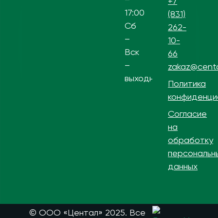
+7
17:00
(831)
Сб
262-
–
10-
Вск
66
–
zakaz@centa
выходной
Политика
конфиденци
Согласие
на
обработку
персональн
данных
© ООО «Центал» 2025. Все