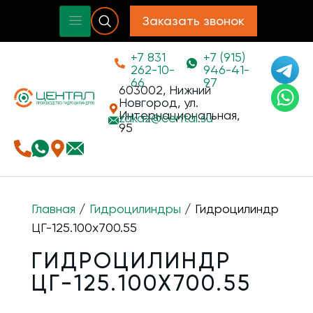
Заказать звонок
+7 831
+7 (915)
262-10-
946-41-
66
97
603002, Нижний
Новгород, ул.
Интернациональная,
zakaz@
cental.su
95
Главная
/
Гидроцилиндры
/ Гидроцилиндр
ЦГ-125.100х700.55
ГИДРОЦИЛИНДР
ЦГ-125.100Х700.55