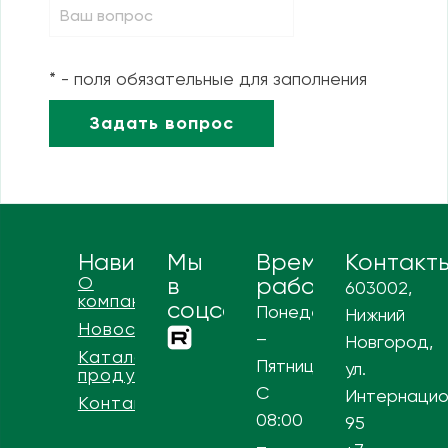
* - поля обязательные для заполнения
Навигация
Мы
Время
Контакт
О
в
работы
603002,
компании
соцсетях
Понедельник
Нижний
Новости
–
Новгород,
Каталог
Пятница
ул.
продукции
С
Интернацио
Контакты
08:00
95
–