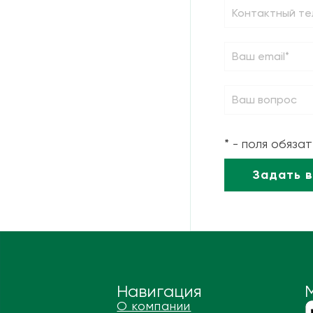
* - поля обяза
Навигация
О компании