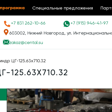
 программа
Специальные предложения
Парт
+7 831 262-10-66
+7 (915) 946-41-97
603002, Нижний Новгород, ул. Интернациональна
zakaz@
cental.su
индр ЦГ-125.63х710.32
-125.63Х710.32