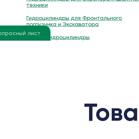
техники
Гидроцилиндры для Фронтального
погрузчика и Экскаватора
опросный лист
Другие гидроцилиндры
Това