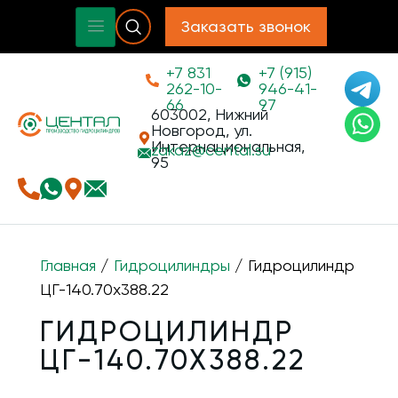
Заказать звонок
+7 831
+7 (915)
262-10-
946-41-
66
97
603002, Нижний
Новгород, ул.
Интернациональная,
zakaz@
cental.su
95
Главная
/
Гидроцилиндры
/ Гидроцилиндр
ЦГ-140.70х388.22
ГИДРОЦИЛИНДР
ЦГ-140.70Х388.22