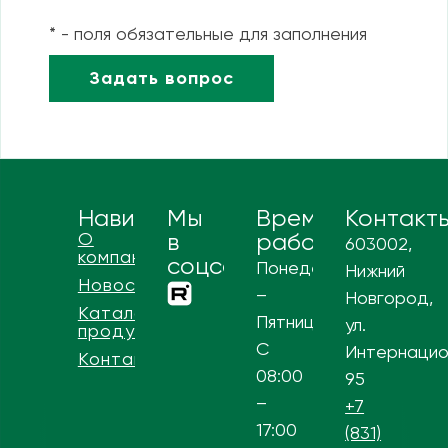
* - поля обязательные для заполнения
Навигация
Мы
Время
Контакт
О
в
работы
603002,
компании
соцсетях
Понедельник
Нижний
Новости
–
Новгород,
Каталог
Пятница
ул.
продукции
С
Интернацио
Контакты
08:00
95
–
+7
17:00
(831)