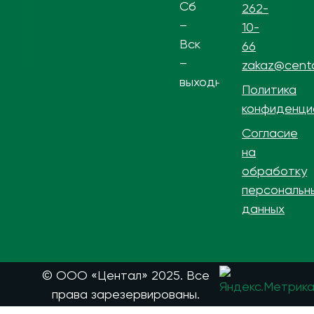
Сб
262-
–
10-
Вск
66
–
zakaz@centa
выходной
Политика
конфиденци
Согласие
на
обработку
персональн
данных
© ООО «Центал» 2025. Все
права зарезервированы.