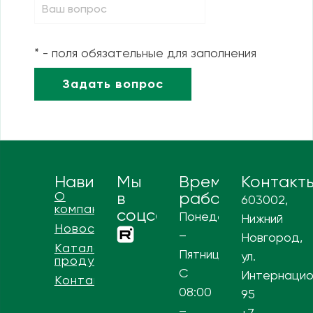
* - поля обязательные для заполнения
Навигация
Мы
Время
Контакт
О
в
работы
603002,
компании
соцсетях
Понедельник
Нижний
Новости
–
Новгород,
Каталог
Пятница
ул.
продукции
С
Интернацио
Контакты
08:00
95
–
+7