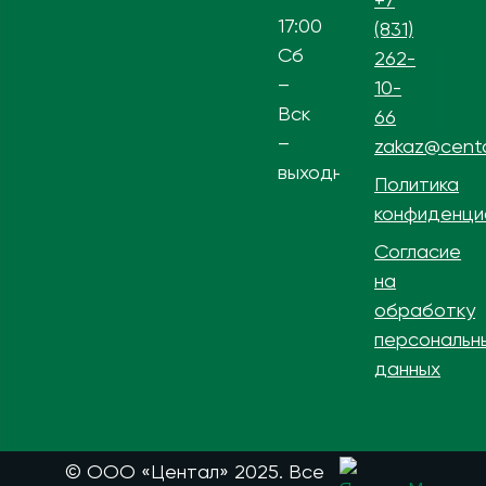
17:00
(831)
Сб
262-
–
10-
Вск
66
–
zakaz@centa
выходной
Политика
конфиденци
Согласие
на
обработку
персональн
данных
© ООО «Центал» 2025. Все