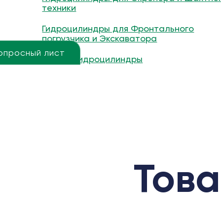
техники
Гидроцилиндры для Фронтального
погрузчика и Экскаватора
опросный лист
Другие гидроцилиндры
Това