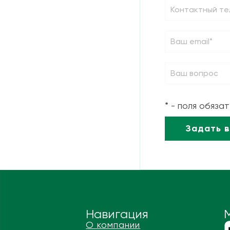
* - поля обяза
Навигация
О компании