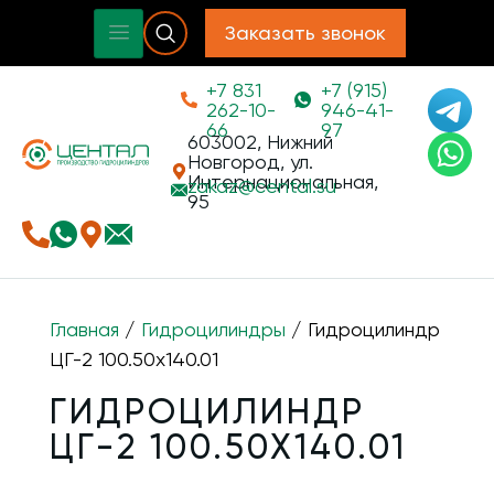
Заказать звонок
+7 831
+7 (915)
262-10-
946-41-
66
97
603002, Нижний
Новгород, ул.
Интернациональная,
zakaz@
cental.su
95
Главная
/
Гидроцилиндры
/ Гидроцилиндр
ЦГ-2 100.50х140.01
ГИДРОЦИЛИНДР
ЦГ-2 100.50Х140.01