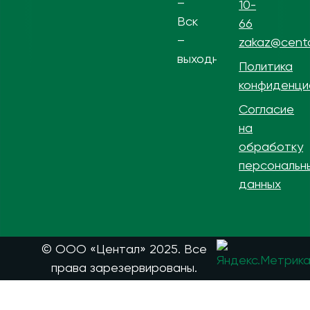
–
10-
Вск
66
–
zakaz@centa
выходной
Политика
конфиденци
Согласие
на
обработку
персональн
данных
© ООО «Центал» 2025. Все
права зарезервированы.