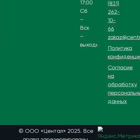
17:00
(831)
Сб
262-
–
10-
Вск
66
–
zakaz@centa
выходной
Политика
конфиденци
Согласие
на
обработку
персональн
данных
© ООО «Центал» 2025. Все
права зарезервированы.