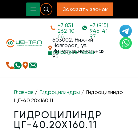
Заказать звонок
+7 831
+7 (915)
262-10-
946-41-
66
97
603002, Нижний
Новгород, ул.
Интернациональная,
zakaz@
cental.su
95
Главная
/
Гидроцилиндры
/ Гидроцилиндр
ЦГ-40.20х160.11
ГИДРОЦИЛИНДР
ЦГ-40.20Х160.11