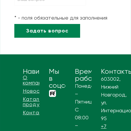
* - поля обязательные для заполнения
Навигация
Мы
Время
Контакт
О
в
работы
603002,
компании
соцсетях
Понедельник
Нижний
Новости
–
Новгород,
Каталог
Пятница
ул.
продукции
С
Интернацио
Контакты
08:00
95
–
+7