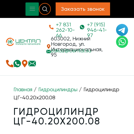
Заказать звонок
+7 831
+7 (915)
262-10-
946-41-
66
97
603002, Нижний
Новгород, ул.
Интернациональная,
zakaz@
cental.su
95
Главная
/
Гидроцилиндры
/ Гидроцилиндр
ЦГ-40.20х200.08
ГИДРОЦИЛИНДР
ЦГ-40.20Х200.08