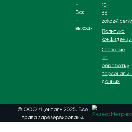
–
10-
Вск
66
–
zakaz@centa
выходной
Политика
конфиденци
Согласие
на
обработку
персональн
данных
© ООО «Центал» 2025. Все
права зарезервированы.