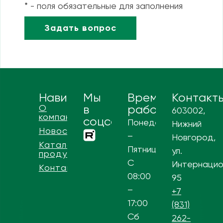
* - поля обязательные для заполнения
Навигация
Мы
Время
Контакт
О
в
работы
603002,
компании
соцсетях
Понедельник
Нижний
Новости
–
Новгород,
Каталог
Пятница
ул.
продукции
С
Интернацио
Контакты
08:00
95
–
+7
17:00
(831)
Сб
262-