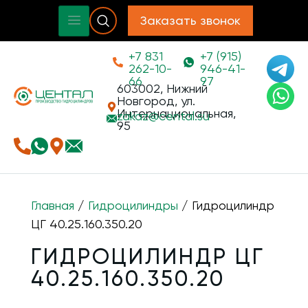
Заказать звонок
+7 831
+7 (915)
262-10-
946-41-
66
97
603002, Нижний
Новгород, ул.
Интернациональная,
zakaz@
cental.su
95
Главная
/
Гидроцилиндры
/ Гидроцилиндр
ЦГ 40.25.160.350.20
ГИДРОЦИЛИНДР ЦГ
40.25.160.350.20