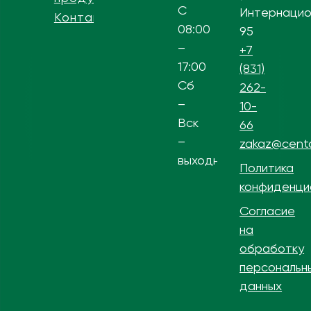
С
Интернацио
Контакты
08:00
95
–
+7
17:00
(831)
Сб
262-
–
10-
Вск
66
–
zakaz@centa
выходной
Политика
конфиденци
Согласие
на
обработку
персональн
данных