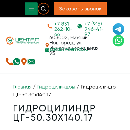
Заказать звонок
+7 831
+7 (915)
262-10-
946-41-
66
97
603002, Нижний
Новгород, ул.
Интернациональная,
zakaz@
cental.su
95
Главная
/
Гидроцилиндры
/ Гидроцилиндр
ЦГ-50.30х140.17
ГИДРОЦИЛИНДР
ЦГ-50.30Х140.17