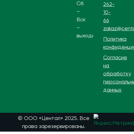
Сб
262-
–
10-
Вск
66
–
zakaz@centa
выходной
Политика
конфиденци
Согласие
на
обработку
персональн
данных
© ООО «Центал» 2025. Все
права зарезервированы.