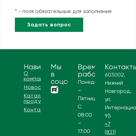
* - поля обязательные для заполнения
Навигация
Мы
Время
Контакт
О
в
работы
603002,
компании
соцсетях
Понедельник
Нижний
Новости
–
Новгород,
Каталог
Пятница
ул.
продукции
С
Интернацио
Контакты
08:00
95
–
+7
17:00
(831)