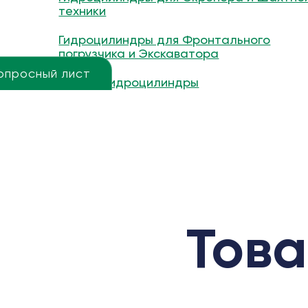
техники
Гидроцилиндры для Фронтального
погрузчика и Экскаватора
опросный лист
Другие гидроцилиндры
Това