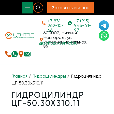
Заказать звонок
+7 831
+7 (915)
262-10-
946-41-
66
97
603002, Нижний
Новгород, ул.
Интернациональная,
zakaz@
cental.su
95
Главная
/
Гидроцилиндры
/ Гидроцилиндр
ЦГ-50.30х310.11
ГИДРОЦИЛИНДР
ЦГ-50.30Х310.11