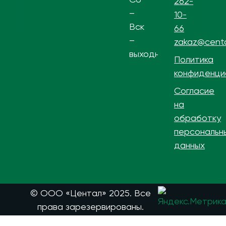
262-
–
10-
Вск
66
–
zakaz@centa
выходной
Политика
конфиденци
Согласие
на
обработку
персональн
данных
© ООО «Центал» 2025. Все
права зарезервированы.