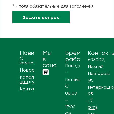
* - поля обязательные для заполнения
Навигация
Мы
Время
Контакт
О
в
работы
603002,
компании
соцсетях
Понедельник
Нижний
Новости
–
Новгород,
Каталог
Пятница
ул.
продукции
С
Интернацио
Контакты
08:00
95
–
+7
17:00
(831)
Сб