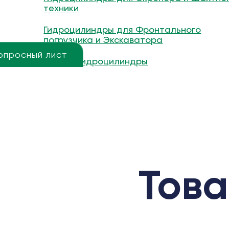
техники
Гидроцилиндры для Фронтального
погрузчика и Экскаватора
опросный лист
Другие гидроцилиндры
Това