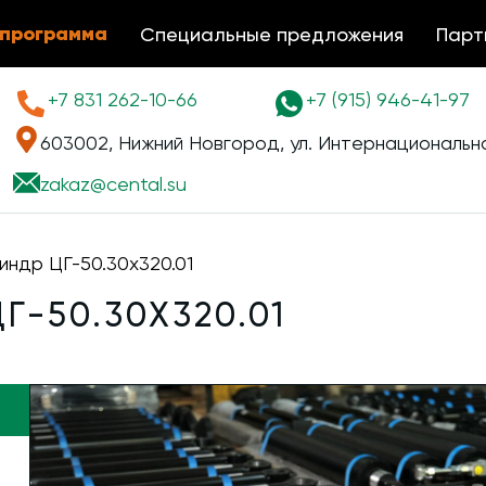
 программа
Специальные предложения
Парт
+7 831 262-10-66
+7 (915) 946-41-97
603002, Нижний Новгород, ул. Интернациональна
zakaz@
cental.su
индр ЦГ-50.30х320.01
-50.30Х320.01