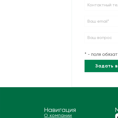
* - поля обяза
Навигация
О компании