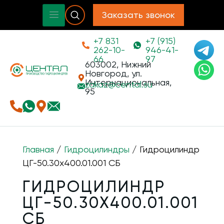
Заказать звонок
+7 831
+7 (915)
262-10-
946-41-
66
97
603002, Нижний
Новгород, ул.
Интернациональная,
zakaz@
cental.su
95
Главная
/
Гидроцилиндры
/ Гидроцилиндр
ЦГ-50.30х400.01.001 СБ
ГИДРОЦИЛИНДР
ЦГ-50.30Х400.01.001
СБ