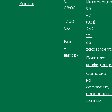
С
Интернацио
Контакты
08:00
95
–
+7
17:00
(831)
Сб
262-
–
10-
Вск
66
–
zakaz@centa
выходной
Политика
конфиденци
Согласие
на
обработку
персональн
данных