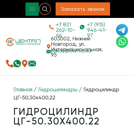
Заказать звонок
+7 831
+7 (915)
262-10-
946-41-
66
97
603002, Нижний
Новгород, ул.
Интернациональная,
zakaz@
cental.su
95
Главная
/
Гидроцилиндры
/ Гидроцилиндр
ЦГ-50.30х400.22
ГИДРОЦИЛИНДР
ЦГ-50.30Х400.22