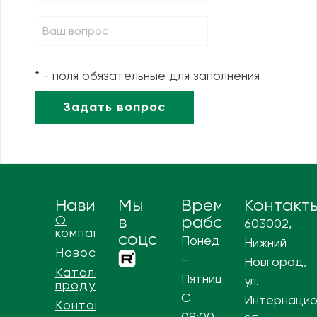
* - поля обязательные для заполнения
Навигация
Мы
Время
Контакт
О
в
работы
603002,
компании
соцсетях
Понедельник
Нижний
Новости
–
Новгород,
Каталог
Пятница
ул.
продукции
С
Интернацио
Контакты
08:00