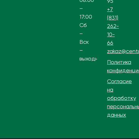
95
–
+7
17:00
(831)
Сб
262-
–
10-
Вск
66
–
zakaz@centa
выходной
Политика
конфиденци
Согласие
на
обработку
персональн
данных