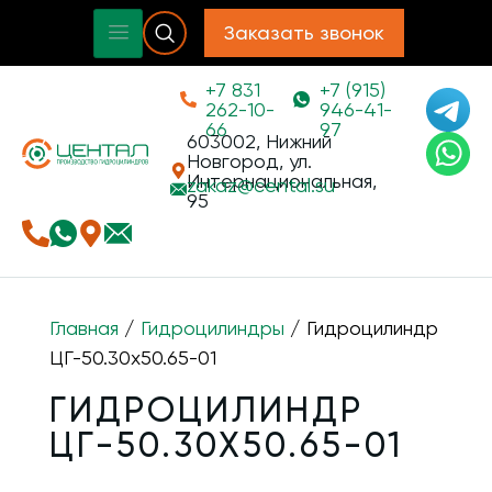
Заказать звонок
+7 831
+7 (915)
262-10-
946-41-
66
97
603002, Нижний
Новгород, ул.
Интернациональная,
zakaz@
cental.su
95
Главная
/
Гидроцилиндры
/ Гидроцилиндр
ЦГ-50.30х50.65-01
ГИДРОЦИЛИНДР
ЦГ-50.30Х50.65-01