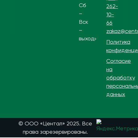
Сб
262-
–
10-
Вск
66
–
zakaz@centa
выходной
Политика
конфиденци
Согласие
на
обработку
персональн
данных
© ООО «Центал» 2025. Все
права зарезервированы.