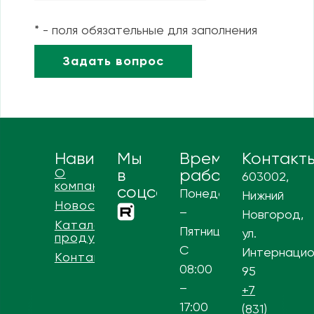
* - поля обязательные для заполнения
Навигация
Мы
Время
Контакт
О
в
работы
603002,
компании
соцсетях
Понедельник
Нижний
Новости
–
Новгород,
Каталог
Пятница
ул.
продукции
С
Интернацио
Контакты
08:00
95
–
+7
17:00
(831)