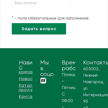
* - поля обязательные для заполнения
Навигация
Мы
Время
Контакт
О
в
работы
603002,
компании
соцсетях
Понедельник
Нижний
Новости
–
Новгород,
Каталог
Пятница
ул.
продукции
С
Интернацио
Контакты
08:00
95
–
+7