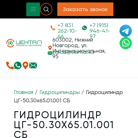
Заказать звонок
+7 831
+7 (915)
262-10-
946-41-
66
97
603002, Нижний
Новгород, ул.
Интернациональная,
zakaz@
cental.su
95
Главная
/
Гидроцилиндры
/ Гидроцилиндр
ЦГ-50.30х65.01.001 СБ
ГИДРОЦИЛИНДР
ЦГ-50.30Х65.01.001
СБ