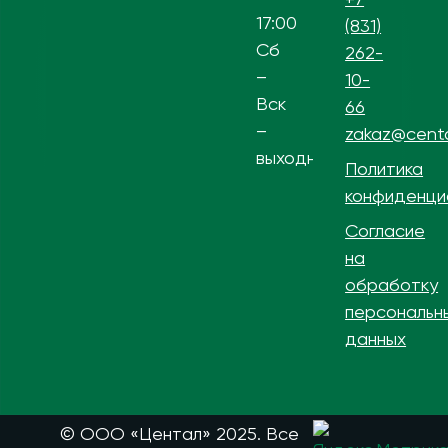
17:00
(831)
Сб
262-
–
10-
Вск
66
–
zakaz@centa
выходной
Политика
конфиденци
Согласие
на
обработку
персональн
данных
© ООО «Центал» 2025. Все