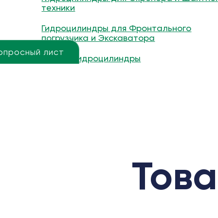
техники
Гидроцилиндры для Фронтального
погрузчика и Экскаватора
опросный лист
Другие гидроцилиндры
Това