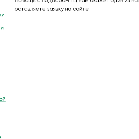
Помощь с подбором ГЦ вам окажет один из на
оставляете заявку на сайте
ки
 и
ой
й