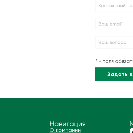
* - поля обяза
Навигация
О компании