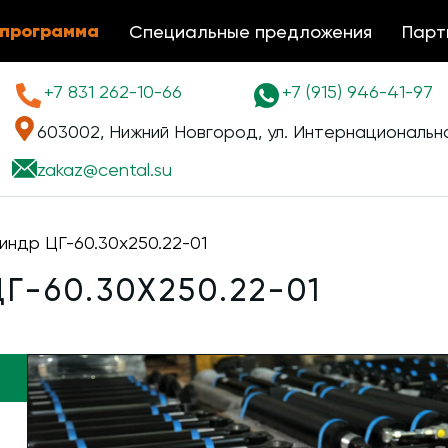
 программа
Специальные предложения
Парт
+7 831 262-10-66
+7 (915) 946-41-97
603002, Нижний Новгород, ул. Интернациональна
zakaz@
cental.su
индр ЦГ-60.30х250.22-01
-60.30Х250.22-01