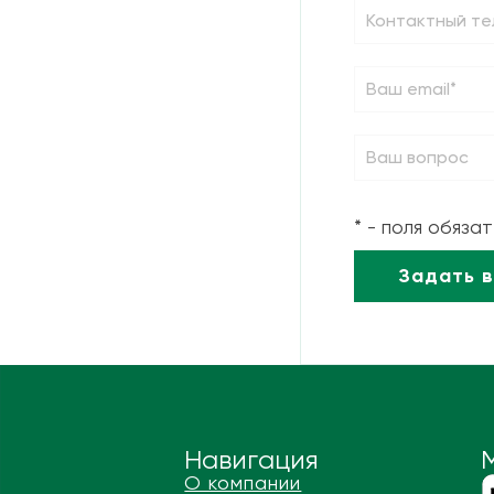
* - поля обяза
Навигация
О компании