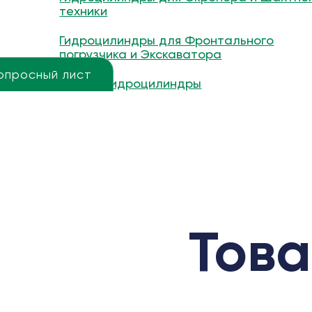
техники
Гидроцилиндры для Фронтального
погрузчика и Экскаватора
опросный лист
Другие гидроцилиндры
Това