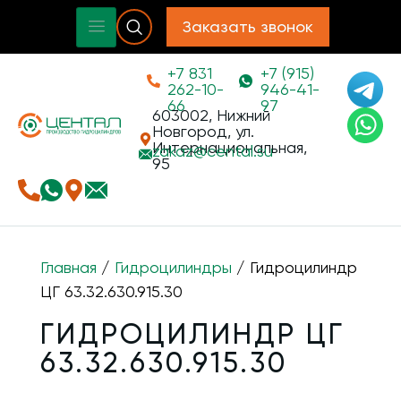
Заказать звонок
+7 831
+7 (915)
262-10-
946-41-
66
97
603002, Нижний
Новгород, ул.
Интернациональная,
zakaz@
cental.su
95
Главная
/
Гидроцилиндры
/ Гидроцилиндр
ЦГ 63.32.630.915.30
ГИДРОЦИЛИНДР ЦГ
63.32.630.915.30