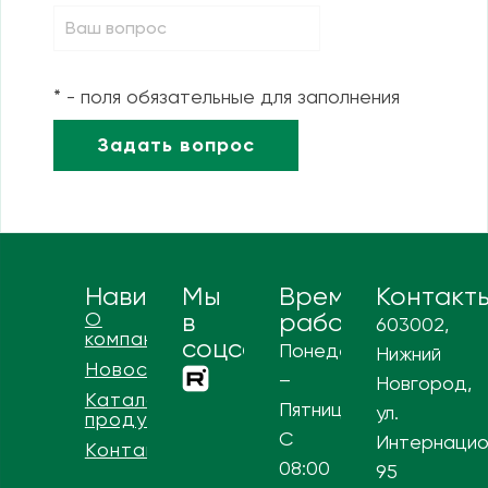
* - поля обязательные для заполнения
Навигация
Мы
Время
Контакт
О
в
работы
603002,
компании
соцсетях
Понедельник
Нижний
Новости
–
Новгород,
Каталог
Пятница
ул.
продукции
С
Интернацио
Контакты
08:00
95