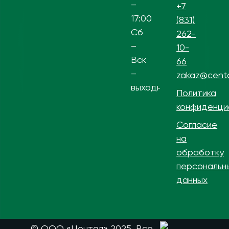
–
+7
17:00
(831)
Сб
262-
–
10-
Вск
66
–
zakaz@centa
выходной
Политика
конфиденци
Согласие
на
обработку
персональн
данных
© ООО «Центал» 2025. Все