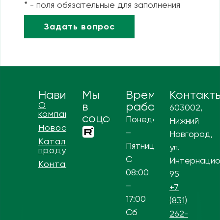
* - поля обязательные для заполнения
Навигация
Мы
Время
Контакт
О
в
работы
603002,
компании
соцсетях
Понедельник
Нижний
Новости
–
Новгород,
Каталог
Пятница
ул.
продукции
С
Интернацио
Контакты
08:00
95
–
+7
17:00
(831)
Сб
262-