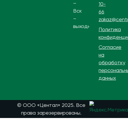
–
10-
Вск
66
–
zakaz@centa
выходной
Политика
конфиденци
Согласие
на
обработку
персональн
данных
© ООО «Центал» 2025. Все
права зарезервированы.