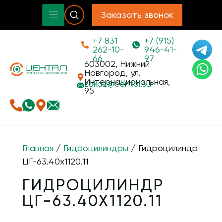
Заказать звонок
+7 831
+7 (915)
262-10-
946-41-
66
97
603002, Нижний
Новгород, ул.
Интернациональная,
zakaz@
cental.su
95
Главная
/
Гидроцилиндры
/ Гидроцилиндр
ЦГ-63.40х1120.11
ГИДРОЦИЛИНДР
ЦГ-63.40Х1120.11