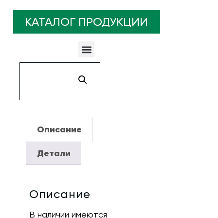
КАТАЛОГ ПРОДУКЦИИ
Гидроцилиндры для Автомобиля с гидробортом
Гидроцилиндры для Автоприцепа, Автотралла и Автовоза
Гидроцилиндры для Гусеничного трактора и Бульдозера
Гидроцилиндры для Железнодорожной техники
Гидроцилиндры для Лесной спецтехники и Металловоза
Гидроцилиндры для Манипулятора, Эвакуатора и Гидроподъемника
Гидроцилиндры для Пресса и Станкостроения
Гидроцилиндры для Сельскохозяйственной техники
Гидроцилиндры для Складского погрузчика и Штабелера
Гидроцилиндры для Скрепера и Шахтной техники
Гидроцилиндры для Фронтального погрузчика и Экскаватора
Описание
Детали
Описание
В наличии имеются