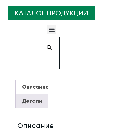
КАТАЛОГ ПРОДУКЦИИ
Гидроцилиндры для Автомобиля с гидробортом
Гидроцилиндры для Автоприцепа, Автотралла и Автовоза
Гидроцилиндры для Гусеничного трактора и Бульдозера
Гидроцилиндры для Железнодорожной техники
Гидроцилиндры для Лесной спецтехники и Металловоза
Гидроцилиндры для Манипулятора, Эвакуатора и Гидроподъемника
Гидроцилиндры для Пресса и Станкостроения
Гидроцилиндры для Сельскохозяйственной техники
Гидроцилиндры для Складского погрузчика и Штабелера
Гидроцилиндры для Скрепера и Шахтной техники
Гидроцилиндры для Фронтального погрузчика и Экскаватора
Описание
Детали
Описание