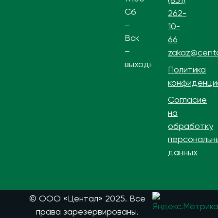
Сб
262-
–
10-
Вск
66
–
zakaz@centa
выходной
Политика
конфиденци
Согласие
на
обработку
персональн
данных
© ООО «Центал» 2025. Все
права зарезервированы.