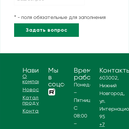
* - поля обязательные для заполнения
Навигация
Мы
Время
Контакт
О
в
работы
603002,
компании
соцсетях
Понедельник
Нижний
Новости
–
Новгород,
Каталог
Пятница
ул.
продукции
С
Интернацио
Контакты
08:00
95
–
+7