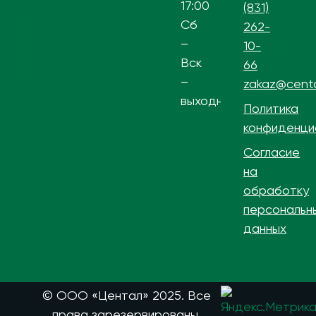
17:00
(831)
Сб
262-
–
10-
Вск
66
–
zakaz@centa
выходной
Политика
конфиденци
Согласие
на
обработку
персональн
данных
© ООО «Центал» 2025. Все
права зарезервированы.