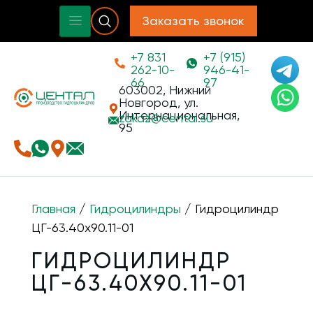
Заказать звонок
+7 831
+7 (915)
262-10-
946-41-
66
97
603002, Нижний
Новгород, ул.
Интернациональная,
zakaz@
cental.su
95
Главная
/
Гидроцилиндры
/ Гидроцилиндр
ЦГ-63.40х90.11-01
ГИДРОЦИЛИНДР
ЦГ-63.40Х90.11-01