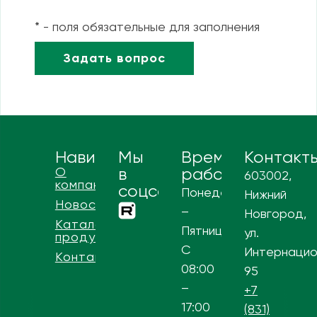
* - поля обязательные для заполнения
Навигация
Мы
Время
Контакт
О
в
работы
603002,
компании
соцсетях
Понедельник
Нижний
Новости
–
Новгород,
Каталог
Пятница
ул.
продукции
С
Интернацио
Контакты
08:00
95
–
+7
17:00
(831)