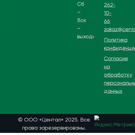
Сб
262-
–
10-
Вск
66
–
zakaz@centa
выходной
Политика
конфиденци
Согласие
на
обработку
персональн
данных
© ООО «Центал» 2025. Все
права зарезервированы.