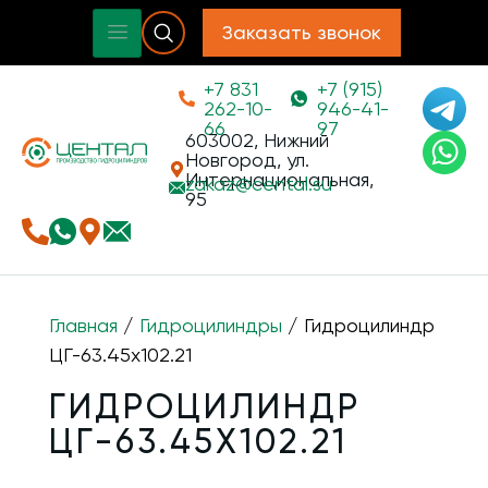
Заказать звонок
+7 831
+7 (915)
262-10-
946-41-
66
97
603002, Нижний
Новгород, ул.
Интернациональная,
zakaz@
cental.su
95
Главная
/
Гидроцилиндры
/ Гидроцилиндр
ЦГ-63.45х102.21
ГИДРОЦИЛИНДР
ЦГ-63.45Х102.21